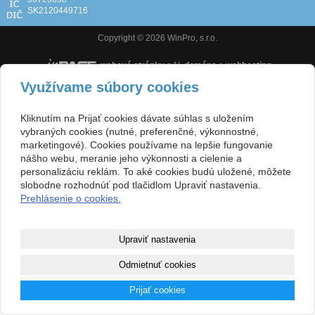
SK2120449716
Copyright © 2026 WinPro, s.r.o.
webové stránky
s AI,
doména
a
webhosting
Využívame súbory cookies
Zobraziť klasickú verziu
Kliknutím na Prijať cookies dávate súhlas s uložením
vybraných cookies (nutné, preferenčné, výkonnostné,
marketingové). Cookies používame na lepšie fungovanie
nášho webu, meranie jeho výkonnosti a cielenie a
personalizáciu reklám. To aké cookies budú uložené, môžete
slobodne rozhodnúť pod tlačidlom Upraviť nastavenia.
Prehlásenie o cookies.
Upraviť nastavenia
Odmietnuť cookies
Prijať cookies