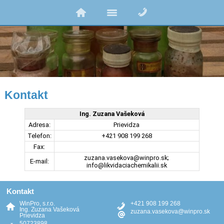
Kontakt
Ing. Zuzana Vašeková
Adresa:
Prievidza
Telefon:
+421 908 199 268
Fax:
zuzana.vasekova@winpro.sk;
E-mail:
info@likvidaciachemikalii.sk
Kontakt
WinPro, s.r.o.
+421 908 199 268
Ing. Zuzana Vašeková
zuzana.vasekova@winpro.sk
Prievidza
50723898